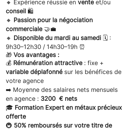
🔸 Expérience réussie en
vente
et/ou
conseil
🛍️
🔸
Passion pour la négociation
commerciale
🤝💼
🔸
Disponible du mardi au samedi
🗓️ :
9h30–12h30 / 14h30–19h ⏰
🎁
Vos avantages :
💰
Rémunération attractive
: fixe +
variable déplafonné
sur les bénéfices de
votre agence
➡️ Moyenne des salaires nets mensuels
en agence :
3200 € nets
🎓
Formation Expert en métaux précieux
offerte
🚇
50% remboursés sur votre titre de