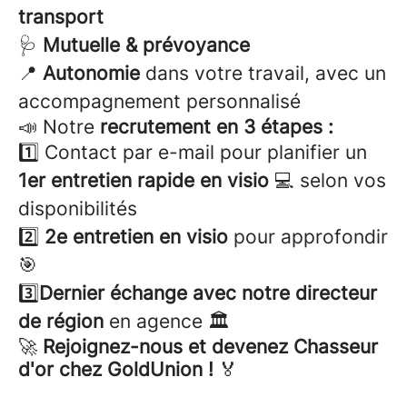
transport
🩺
Mutuelle & prévoyance
📍
Autonomie
dans votre travail, avec un
accompagnement personnalisé
📣 Notre
recrutement en 3 étapes :
1️⃣ Contact par e-mail pour planifier un
1er entretien rapide en visio
💻 selon vos
disponibilités
2️⃣
2e entretien en visio
pour approfondir
🎯
3️⃣
Dernier échange avec notre directeur
de région
en agence 🏛️
🚀
Rejoignez-nous et devenez Chasseur
d'or chez GoldUnion !
🏅