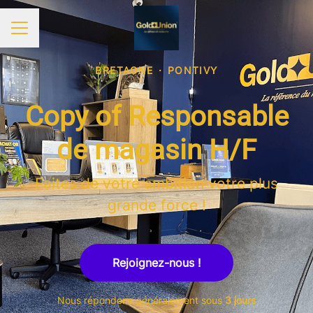
MENU CARRIÈRE
BRETAGNE
·
PONTIVY
Copy of Responsable
de magasin H/F
Faites de votre ambition votre plus
grande force !
Rejoignez-nous !
Nous répondons généralement sous
3 jours