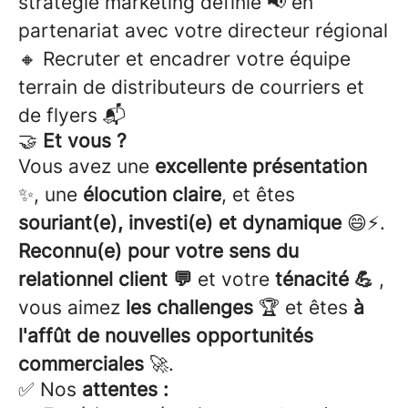
stratégie marketing définie 📢 en
partenariat avec votre directeur régional
🔸 Recruter et encadrer votre équipe
terrain de distributeurs de courriers et
de flyers 📬
🤝
Et vous ?
Vous avez une
excellente présentation
✨, une
élocution claire
, et êtes
souriant(e), investi(e) et dynamique
😄⚡.
Reconnu(e) pour votre sens du
relationnel client 💬
et votre
ténacité 💪
,
vous aimez
les challenges
🏆 et êtes
à
l'affût de nouvelles opportunités
commerciales
🚀.
✅ Nos
attentes :