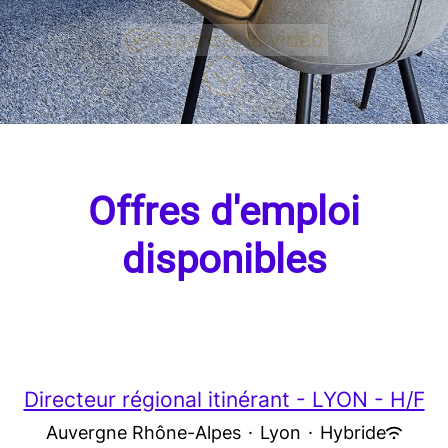
Regarder la vidéo
Faire défiler jusqu'au contenu
Offres d'emploi
disponibles
Directeur régional itinérant - LYON - H/F
Auvergne Rhône-Alpes
·
Lyon
·
Hybride