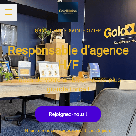
MENU CARRIÈRE
GRAND EST
·
SAINT-DIZIER
Responsable d'agence
H/F
Faites de votre ambition votre plus
grande force !
Rejoignez-nous !
Nous répondons généralement sous
3 jours