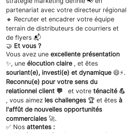
stratégie marketing définie 📢 en
partenariat avec votre directeur régional
🔸 Recruter et encadrer votre équipe
terrain de distributeurs de courriers et
de flyers 📬
🤝
Et vous ?
Vous avez une
excellente présentation
✨, une
élocution claire
, et êtes
souriant(e), investi(e) et dynamique
😄⚡.
Reconnu(e) pour votre sens du
relationnel client 💬
et votre
ténacité 💪
, vous aimez
les challenges
🏆 et êtes
à
l'affût de nouvelles opportunités
commerciales
🚀.
✅ Nos
attentes :