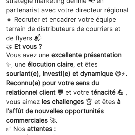
stratégie marketing définie 📢 en
partenariat avec votre directeur régional
🔸 Recruter et encadrer votre équipe
terrain de distributeurs de courriers et
de flyers 📬
🤝
Et vous ?
Vous avez une
excellente présentation
✨, une
élocution claire
, et êtes
souriant(e), investi(e) et dynamique
😄⚡.
Reconnu(e) pour votre sens du
relationnel client 💬
et votre
ténacité 💪
,
vous aimez
les challenges
🏆 et êtes
à
l'affût de nouvelles opportunités
commerciales
🚀.
✅ Nos
attentes :