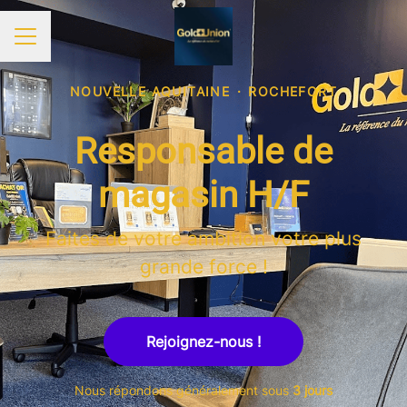
MENU CARRIÈRE
NOUVELLE AQUITAINE
·
ROCHEFORT
Responsable de
magasin H/F
Faites de votre ambition votre plus
grande force !
Rejoignez-nous !
Nous répondons généralement sous
3 jours