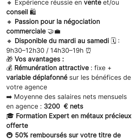
🔸 Expérience réussie en
vente
et/ou
conseil
🛍️
🔸
Passion pour la négociation
commerciale
🤝💼
🔸
Disponible du mardi au samedi
🗓️ :
9h30–12h30 / 14h30–19h ⏰
🎁
Vos avantages :
💰
Rémunération attractive
: fixe +
variable déplafonné
sur les bénéfices de
votre agence
➡️ Moyenne des salaires nets mensuels
en agence :
3200 € nets
🎓
Formation Expert en métaux précieux
offerte
🚇
50% remboursés sur votre titre de