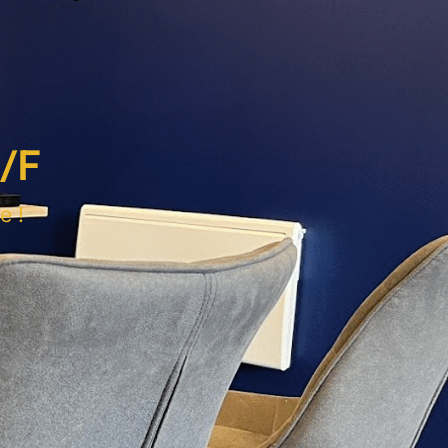
/F
e !