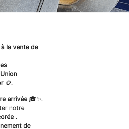
 à la vente de
les
dUnion
or
🪙.
re arrivée
🎓✨.
ter notre
corée
.
nnement de