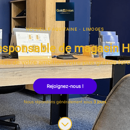
NOUVELLE AQUITAINE
·
LIMOGES
esponsable de magasin H
ites de votre ambition votre plus grande forc
Rejoignez-nous !
Nous répondons généralement sous
3 jours