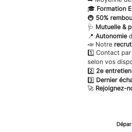
🎓
Formation E
🚇
50% rembour
🩺
Mutuelle & 
📍
Autonomie
d
📣 Notre
recru
1️⃣ Contact par
selon vos dispo
2️⃣
2e entretien
3️⃣
Dernier éch
🚀
Rejoignez-n
Dépar