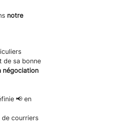
ons
notre
iculiers
et de sa bonne
 négociation
finie 📢 en
 de courriers