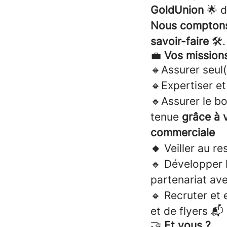
GoldUnion
🌟 d
Nous comptons 
savoir-faire
🛠️.
💼
Vos missions
🔸Assurer seul(
🔸Expertiser e
🔸Assurer le b
tenue
grâce à 
commerciale
🔸
Veiller au re
🔸 Développer l
partenariat ave
🔸 Recruter et 
et de flyers 📬
🤝
Et vous ?