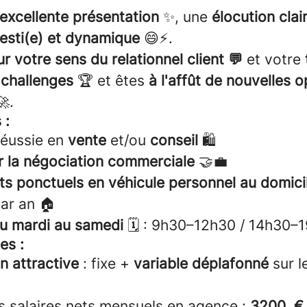
excellente présentation
✨, une
élocution clai
vesti(e) et dynamique
😄⚡.
 votre sens du relationnel client 💬
et votre
 challenges
🏆 et êtes
à l'affût de nouvelles 
.
 :
réussie en
vente
et/ou
conseil
🛍️
r la négociation commerciale
🤝💼
s ponctuels en véhicule personnel au domici
par an 🏠
du mardi au samedi
🗓️ : 9h30–12h30 / 14h30–
es :
n attractive
: fixe +
variable déplafonné
sur l
 salaires nets mensuels en agence :
3200 € 