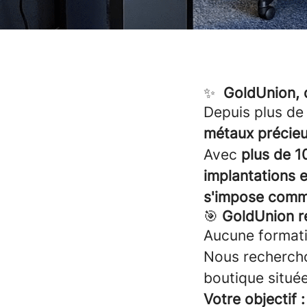
✨
GoldUnion, 
Depuis plus d
métaux précie
Avec
plus de 
implantations 
s'impose comm
🎯
GoldUnion r
Aucune formati
Nous recherch
boutique situé
Votre objectif :