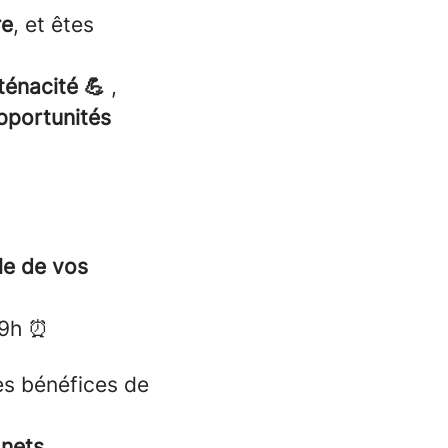
re
, et êtes
ténacité 💪
,
opportunités
le de vos
19h ⏰
es bénéfices de
nets