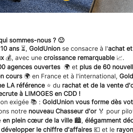
qui sommes-nous ? 🙂
e
10 ans
⏳,
GoldUnion
se consacre à l'
achat et
ux
💰, avec une
croissance remarquable
📈.
100 agences ouvertes
🌍 et
plus de 60 nouvel
en cours
🌍 en France et à l'international,
Gol
e LA référence
⭐ du
rachat et de la vente d'
ecrute à LIMOGES en CDD !
on exigée 📚 :
GoldUnion vous forme dès vot
ons notre
nouveau Chasseur d'or
🏅 pour pilo
e
en plein cœur de la ville
🏙️,
élégamment dé
 développer le chiffre d'affaires
💶 et le
rayo