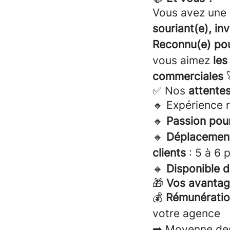
Vous avez une
souriant(e), in
Reconnu(e) pour
vous aimez
les
commerciales

✅ Nos
attentes
🔸 Expérience 
🔸
Passion pou
🔸
Déplacement
clients
: 5 à 6 
🔸
Disponible 
🎁
Vos avantag
💰
Rémunératio
votre agence
➡️ Moyenne des