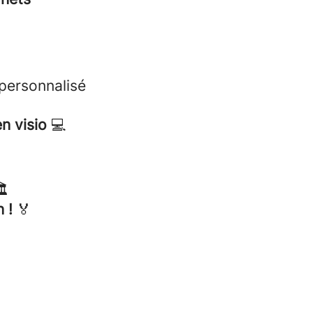
personnalisé
en visio
💻
️
 !
🏅