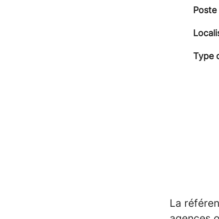
Poste
Locali
Type 
La référen
agences o