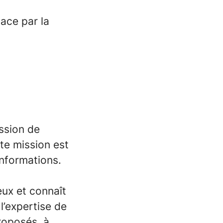
lace par la
ission de
tte mission est
informations.
eux et connaît
l’expertise de
proposés, à