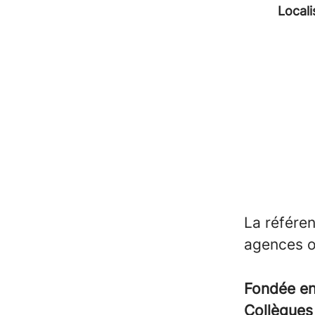
Locali
La référen
agences o
Fondée e
Collègue