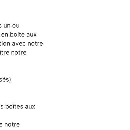
s un ou
 en boite aux
tion avec notre
tre notre
sés)
es boîtes aux
e notre