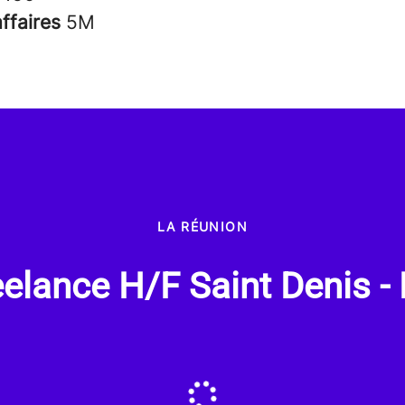
affaires
5M
LA RÉUNION
reelance H/F Saint Denis -